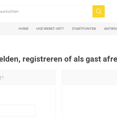
HOME
HOE WERKT HET?
STARTPUNTEN
ANTWO
den, registreren of als gast af
t?