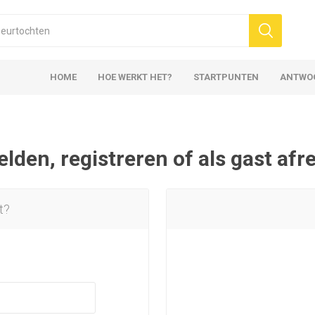
HOME
HOE WERKT HET?
STARTPUNTEN
ANTWO
den, registreren of als gast af
t?