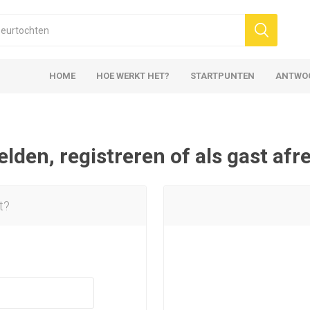
HOME
HOE WERKT HET?
STARTPUNTEN
ANTWO
den, registreren of als gast af
t?