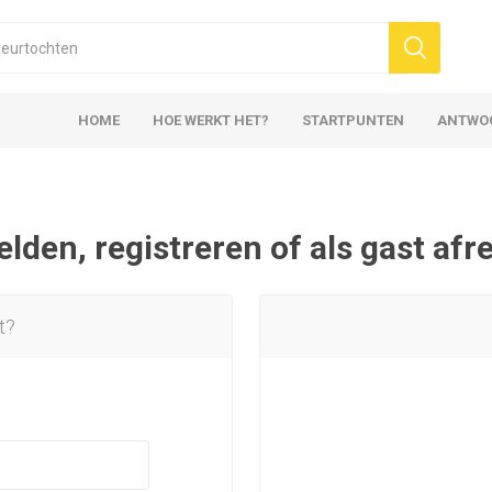
HOME
HOE WERKT HET?
STARTPUNTEN
ANTWO
den, registreren of als gast af
t?