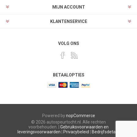
MIJN ACCOUNT
KLANTENSERVICE
VOLG ONS
BETAALOPTIES
Powered by
nopCommerce
© 2026 autospeurtocht.nl. Alle rechten
voorbehouden. |
Gebruiksvoorwaarden en
leveringsvoorwaarden
|
Privacybeleid
|
Bedrijfsdetails