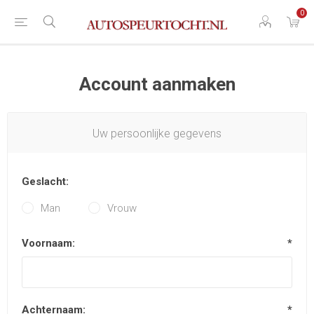
0
Account aanmaken
Uw persoonlijke gegevens
Geslacht:
Man
Vrouw
Voornaam:
*
Achternaam:
*