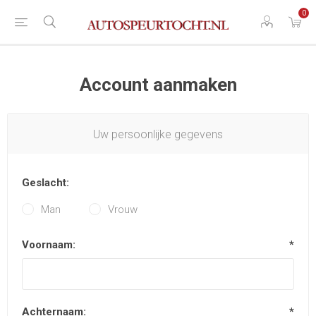
0
Account aanmaken
Uw persoonlijke gegevens
Geslacht:
Man
Vrouw
Voornaam:
*
Achternaam:
*