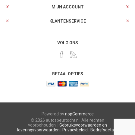
MIJN ACCOUNT
KLANTENSERVICE
VOLG ONS
BETAALOPTIES
Powered by
nopCommerce
© 2026 autospeurtocht.nl. Alle rechten
voorbehouden. |
Gebruiksvoorwaarden en
leveringsvoorwaarden
|
Privacybeleid
|
Bedrijfsdetails