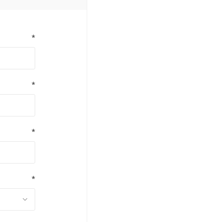
*
*
*
*