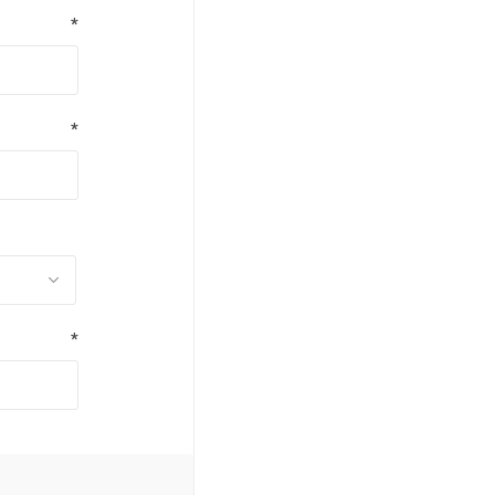
*
*
*