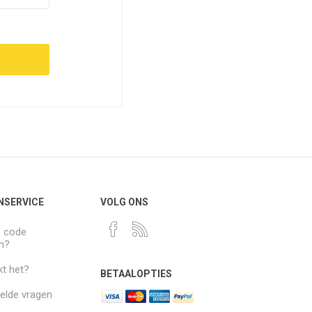
NSERVICE
VOLG ONS
e code
n?
t het?
BETAALOPTIES
elde vragen