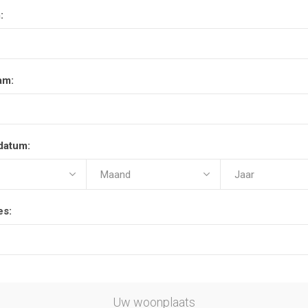
:
am:
datum:
es:
Uw woonplaats