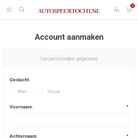
0
Account aanmaken
Uw persoonlijke gegevens
Geslacht:
Man
Vrouw
Voornaam:
*
Achternaam:
*