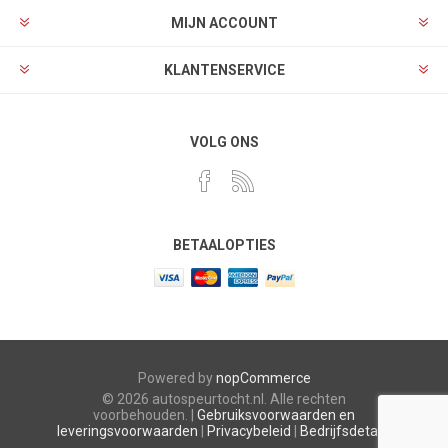
MIJN ACCOUNT
KLANTENSERVICE
VOLG ONS
BETAALOPTIES
Powered by
nopCommerce
© 2026 autospeurtocht.nl. Alle rechten
voorbehouden. |
Gebruiksvoorwaarden en
leveringsvoorwaarden
|
Privacybeleid
|
Bedrijfsdetails