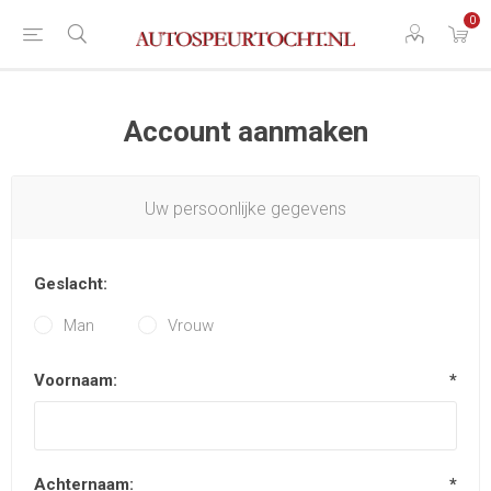
0
Account aanmaken
Uw persoonlijke gegevens
Geslacht:
Man
Vrouw
Voornaam:
*
Achternaam:
*