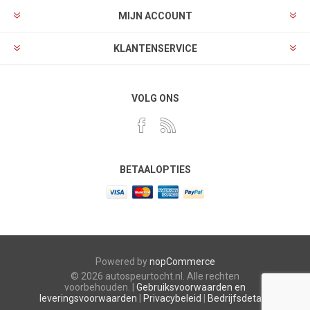
MIJN ACCOUNT
KLANTENSERVICE
VOLG ONS
BETAALOPTIES
Powered by
nopCommerce
© 2026 autospeurtocht.nl. Alle rechten
voorbehouden. |
Gebruiksvoorwaarden en
leveringsvoorwaarden
|
Privacybeleid
|
Bedrijfsdetails