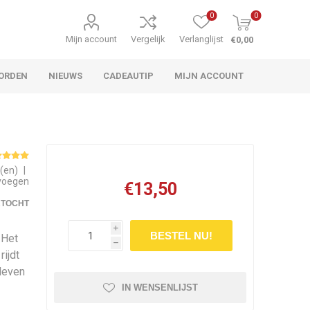
0
0
Mijn account
Vergelijk
Verlanglijst
€0,00
ORDEN
NIEUWS
CADEAUTIP
MIJN ACCOUNT
g(en)
|
evoegen
€13,50
RTOCHT
i
BESTEL NU!
 Het
h
ijdt
leven
IN WENSENLIJST