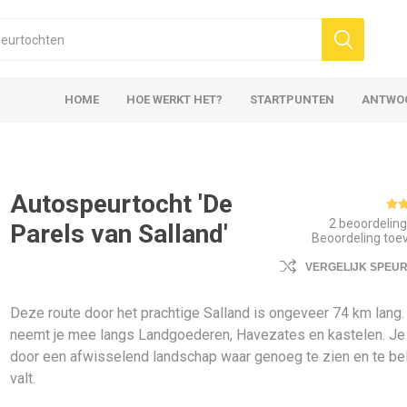
HOME
HOE WERKT HET?
STARTPUNTEN
ANTWO
Autospeurtocht 'De
2 beoordelin
Parels van Salland'
Beoordeling to
VERGELIJK SPEU
Deze route door het prachtige Salland is ongeveer 74 km lang.
neemt je mee langs Landgoederen, Havezates en kastelen. Je r
door een afwisselend landschap waar genoeg te zien en te be
valt.